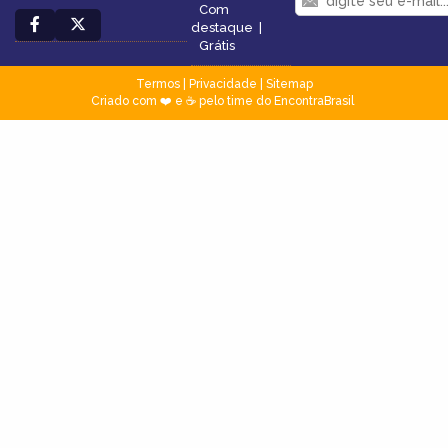
Com
destaque
|
Grátis
Termos
|
Privacidade
|
Sitemap
Criado com ❤️ e ☕ pelo time do EncontraBrasil