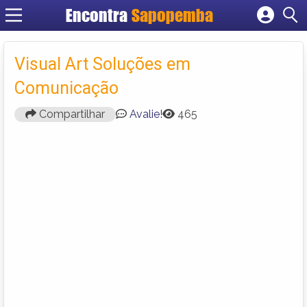
Encontra
Sapopemba
Cadastrar empresa
Fazer login
Visual Art Soluções em
Criar conta
Comunicação
Compartilhar
Avalie!
465