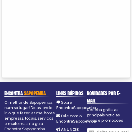
ENCONTRA
SAPOPEMBA
LINKS RÁPIDOS
NOVIDADES POR E-
MAIL
O melhor de Sapopemba
Sobre
num só lugar! Dicas, onde
EncontraSapopemba
Receba grátis as
ir, o que fazer, as melhores
principais notícias,
Fale com o
empresas, locais, serviços
dicas e promoções
EncontraSapopemba
e muito mais no guia
Encontra Sapopemba.
ANUNCIE
: