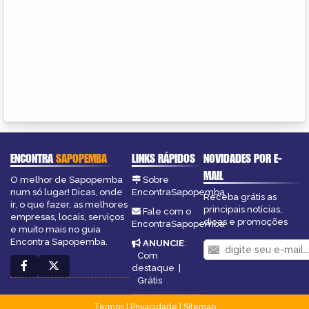
ENCONTRA
SAPOPEMBA
LINKS RÁPIDOS
NOVIDADES POR E-
MAIL
O melhor de Sapopemba
Sobre
num só lugar! Dicas, onde
EncontraSapopemba
Receba grátis as
ir, o que fazer, as melhores
principais notícias,
Fale com o
empresas, locais, serviços
dicas e promoções
EncontraSapopemba
e muito mais no guia
Encontra Sapopemba.
ANUNCIE
:
Com
destaque
|
Grátis
Termos
|
Privacidade
|
Sitemap