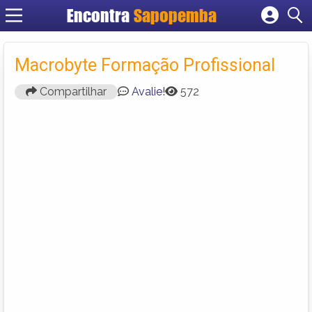
Encontra
Sapopemba
Cadastrar empresa
Fazer login
Macrobyte Formação Profissional
Criar conta
Compartilhar
Avalie!
572