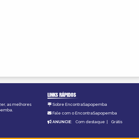
LINKS RÁPIDOS
zer, as melhores
Sobre EncontraSapopemba
opemba.
Fale com o EncontraSapopemba
ANUNCIE
:
Com destaque
|
Grátis