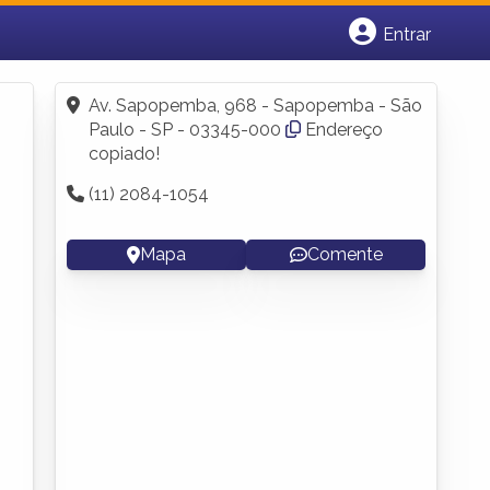
Entrar
Cadastrar empresa
Fazer login
Av. Sapopemba, 968 - Sapopemba - São
Criar conta
Paulo - SP - 03345-000
Endereço
copiado!
(11) 2084-1054
Mapa
Comente