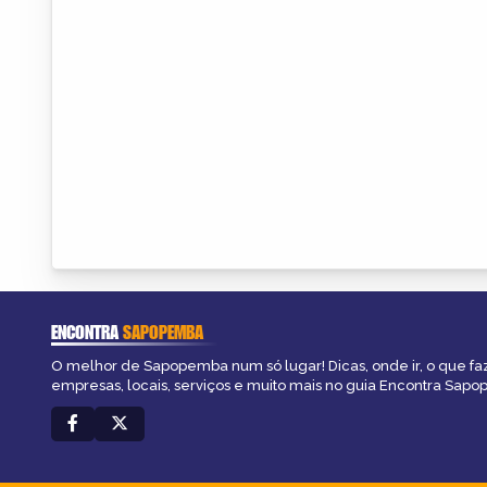
ENCONTRA
SAPOPEMBA
O melhor de Sapopemba num só lugar! Dicas, onde ir, o que fa
empresas, locais, serviços e muito mais no guia Encontra Sap