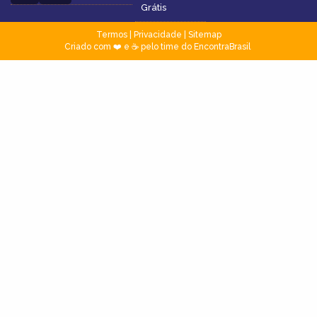
Grátis
Termos
|
Privacidade
|
Sitemap
Criado com ❤️ e ☕ pelo time do EncontraBrasil