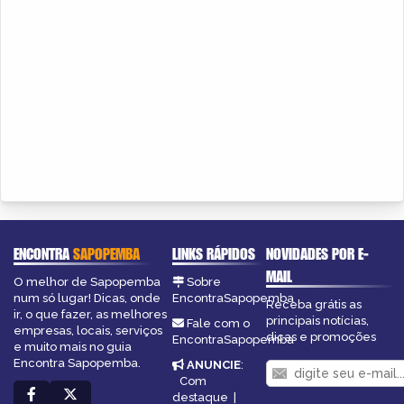
ENCONTRA
SAPOPEMBA
LINKS RÁPIDOS
NOVIDADES POR E-
MAIL
O melhor de Sapopemba
Sobre
num só lugar! Dicas, onde
EncontraSapopemba
Receba grátis as
ir, o que fazer, as melhores
principais notícias,
Fale com o
empresas, locais, serviços
dicas e promoções
EncontraSapopemba
e muito mais no guia
Encontra Sapopemba.
ANUNCIE
:
Com
destaque
|