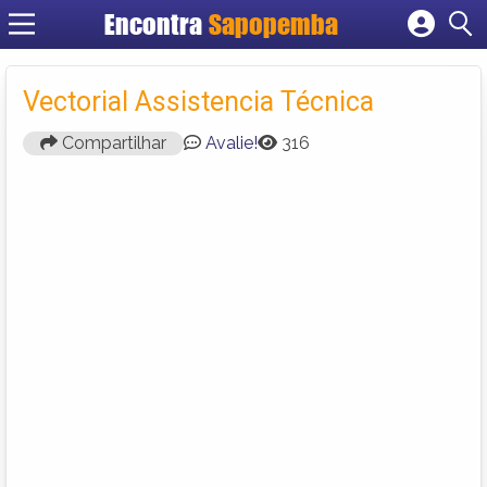
Encontra
Sapopemba
Cadastrar empresa
Fazer login
Vectorial Assistencia Técnica
Criar conta
Compartilhar
Avalie!
316