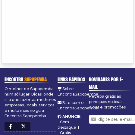
ENCONTRA
SAPOPEMBA
LINKS RÁPIDOS
NOVIDADES POR E-
MAIL
O melhor de Sapopemba
Sobre
num só lugar! Dicas, onde
EncontraSapopemba
Receba grátis as
ir, o que fazer, as melhores
principais notícias,
Fale com o
empresas, locais, serviços
dicas e promoções
EncontraSapopemba
e muito mais no guia
Encontra Sapopemba.
ANUNCIE
:
Com
destaque
|
Grátis