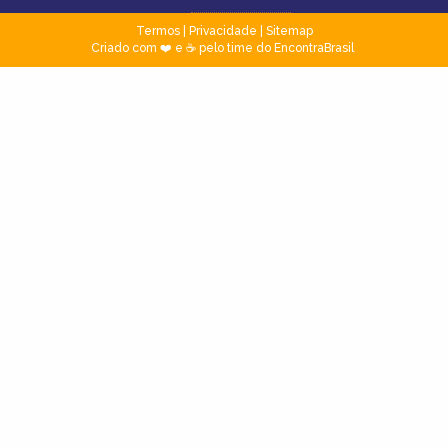
Termos
|
Privacidade
|
Sitemap
Criado com ❤️ e ☕ pelo time do EncontraBrasil