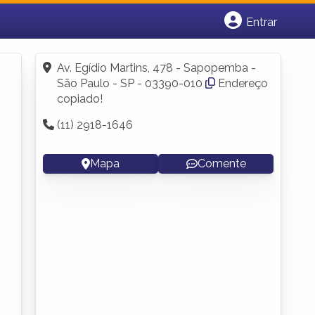
Entrar
Cadastrar empresa
Fazer login
Av. Egídio Martins, 478 - Sapopemba -
Criar conta
São Paulo - SP - 03390-010
Endereço
copiado!
(11) 2918-1646
Mapa
Comente