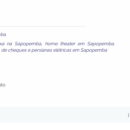
mba
aixa na Sapopemba
,
home theater em Sapopemba
,
 de cheques
e
persianas elétricas em Sapopemba
elo