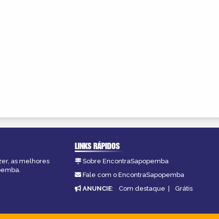
LINKS RÁPIDOS
zer, as melhores
Sobre EncontraSapopemba
opemba.
Fale com o EncontraSapopemba
ANUNCIE
:
Com destaque
|
Grátis