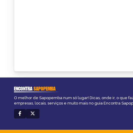
ENCONTRA
SAPOPEMBA
O melhor de Sapopemba num só lugar! Dicas, onde ir, o que fa
empresas, locais, serviços e muito mais no guia Encontra Sap