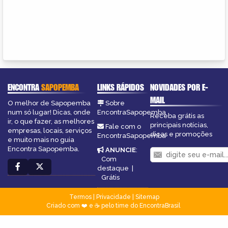
ENCONTRA
SAPOPEMBA
LINKS RÁPIDOS
NOVIDADES POR E-
MAIL
O melhor de Sapopemba
Sobre
num só lugar! Dicas, onde
EncontraSapopemba
Receba grátis as
ir, o que fazer, as melhores
principais notícias,
Fale com o
empresas, locais, serviços
dicas e promoções
EncontraSapopemba
e muito mais no guia
Encontra Sapopemba.
ANUNCIE
:
Com
destaque
|
Grátis
Termos
|
Privacidade
|
Sitemap
Criado com ❤️ e ☕ pelo time do EncontraBrasil