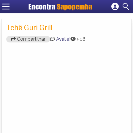
Encontra
Sapopemba
Cadastrar empresa
Fazer login
Tchê Guri Grill
Criar conta
Compartilhar
Avalie!
508