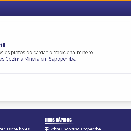
ill
 os pratos do cardápio tradicional mineiro.
tes Cozinha Mineira em Sapopemba
LINKS RÁPIDOS
zer, as melhores
Sobre EncontraSapopemba