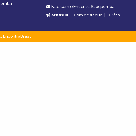
opemba.
Fale com o EncontraSapopemba
ANUNCIE
:
Com destaque
|
Grátis
o EncontraBrasil