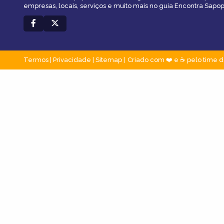
empresas, locais, serviços e muito mais no guia Encontra Sap
Termos
|
Privacidade
|
Sitemap
Criado com ❤️ e ☕ pelo time d