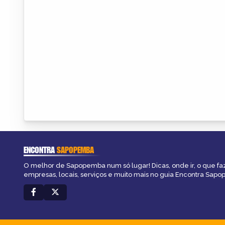
ENCONTRA
SAPOPEMBA
O melhor de Sapopemba num só lugar! Dicas, onde ir, o que fa
empresas, locais, serviços e muito mais no guia Encontra Sap