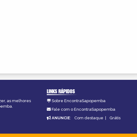
LINKS RÁPIDOS
zer, as melhores
Sobre EncontraSapopemba
opemba.
Fale com o EncontraSapopemba
ANUNCIE
:
Com destaque
|
Grátis