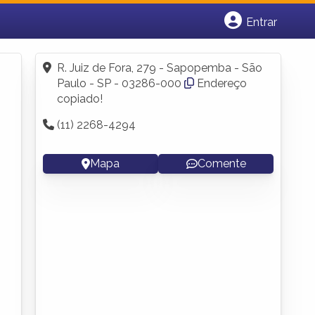
Entrar
Cadastrar empresa
Fazer login
R. Juiz de Fora, 279 - Sapopemba - São
Criar conta
Paulo - SP - 03286-000
Endereço
copiado!
(11) 2268-4294
Mapa
Comente