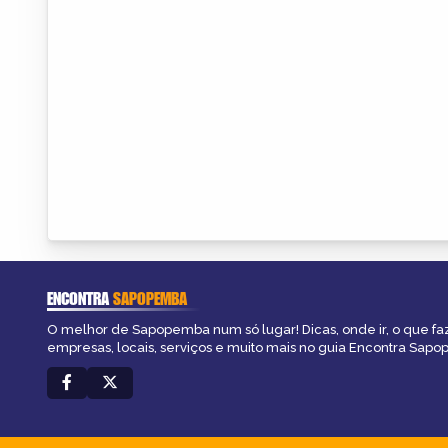
ENCONTRA
SAPOPEMBA
O melhor de Sapopemba num só lugar! Dicas, onde ir, o que fa
empresas, locais, serviços e muito mais no guia Encontra Sap