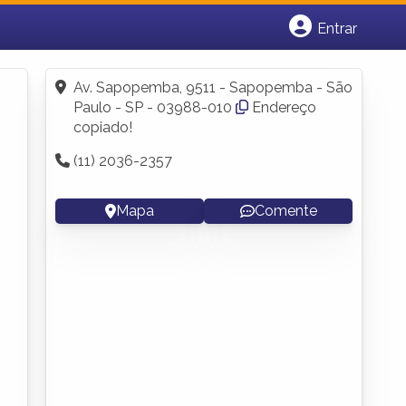
Entrar
Cadastrar empresa
Fazer login
Av. Sapopemba, 9511 - Sapopemba - São
Criar conta
Paulo - SP - 03988-010
Endereço
copiado!
(11) 2036-2357
Mapa
Comente