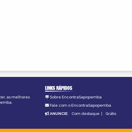
LINKS RÁPIDOS
zer, as melhores
Sobre EncontraSapopemba
opemba.
Fale com o EncontraSapopemba
ANUNCIE
:
Com destaque
|
Grátis