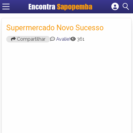
Encontra
Sapopemba
Cadastrar empresa
Fazer login
Supermercado Novo Sucesso
Criar conta
Compartilhar
Avalie!
361