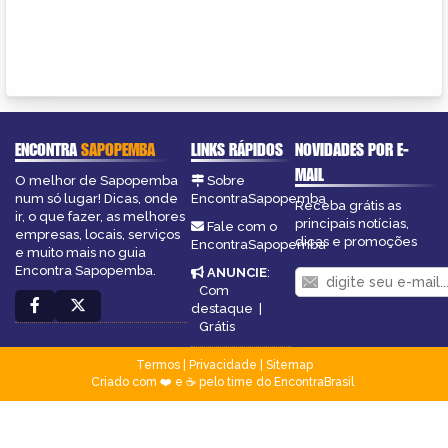
ENCONTRA
SAPOPEMBA
LINKS RÁPIDOS
NOVIDADES POR E-
MAIL
O melhor de Sapopemba
Sobre
num só lugar! Dicas, onde
EncontraSapopemba
Receba grátis as
ir, o que fazer, as melhores
principais notícias,
Fale com o
empresas, locais, serviços
dicas e promoções
EncontraSapopemba
e muito mais no guia
Encontra Sapopemba.
ANUNCIE
:
Com
destaque
|
Grátis
Termos
|
Privacidade
|
Sitemap
Criado com ❤️ e ☕ pelo time do EncontraBrasil