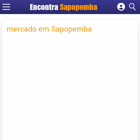
Encontra
Sapopemba
Cadastrar empresa
Fazer login
mercado em Sapopemba
Criar conta