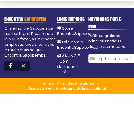
ENCONTRA
SAPOPEMBA
LINKS RÁPIDOS
NOVIDADES POR E-
MAIL
O melhor de Sapopemba
Sobre
num só lugar! Dicas, onde
EncontraSapopemba
Receba grátis as
ir, o que fazer, as melhores
principais notícias,
Fale com o
empresas, locais, serviços
dicas e promoções
EncontraSapopemba
e muito mais no guia
Encontra Sapopemba.
ANUNCIE
:
Com
destaque
|
Grátis
Termos
|
Privacidade
|
Sitemap
Criado com ❤️ e ☕ pelo time do EncontraBrasil