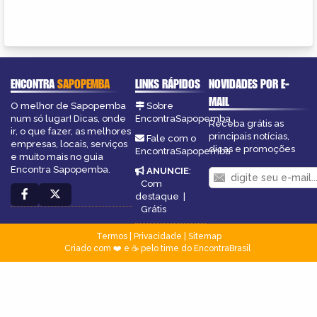
ENCONTRA
SAPOPEMBA
LINKS RÁPIDOS
NOVIDADES POR E-
MAIL
O melhor de Sapopemba
Sobre
num só lugar! Dicas, onde
EncontraSapopemba
Receba grátis as
ir, o que fazer, as melhores
principais notícias,
Fale com o
empresas, locais, serviços
dicas e promoções
EncontraSapopemba
e muito mais no guia
Encontra Sapopemba.
ANUNCIE
:
Com
destaque
|
Grátis
Termos
|
Privacidade
|
Sitemap
Criado com ❤️ e ☕ pelo time do EncontraBrasil