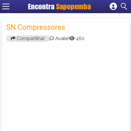
Encontra
Sapopemba
Cadastrar empresa
Fazer login
SN Compressores
Criar conta
Compartilhar
Avalie!
460