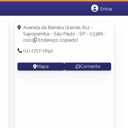
Entrar
Cadastrar empresa
Fazer login
Avenida da Barreira Grande, 612 -
Criar conta
Sapopemba - São Paulo - SP - 03386-
000
Endereço copiado!
(11) 2717-1692
Mapa
Comente