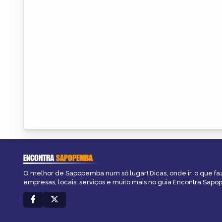
ENCONTRA
SAPOPEMBA
O melhor de Sapopemba num só lugar! Dicas, onde ir, o que fa
empresas, locais, serviços e muito mais no guia Encontra Sap