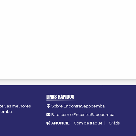
LINKS RÁPIDOS
zer, as melhores
Sobre EncontraSapopemba
opemba.
Fale com o EncontraSapopemba
ANUNCIE
:
Com destaque
|
Grátis