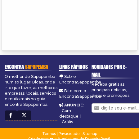
ENCONTRA
SAPOPEMBA
LINKS RÁPIDOS
NOVIDADES POR E-
MAIL
O melhor de Sapopemba
Sobre
num só lugar! Dicas, onde
EncontraSapopemba
Receba grátis as
ir, o que fazer, as melhores
principais notícias,
Fale com o
empresas, locais, serviços
dicas e promoções
EncontraSapopemba
e muito mais no guia
Encontra Sapopemba.
ANUNCIE
:
Com
destaque
|
Grátis
Termos
|
Privacidade
|
Sitemap
Criado com ❤️ e ☕ pelo time do EncontraBrasil