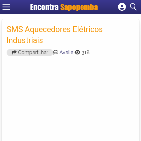
Encontra
Sapopemba
Cadastrar empresa
Fazer login
SMS Aquecedores Elétricos
Criar conta
Industriais
Compartilhar
Avalie!
318