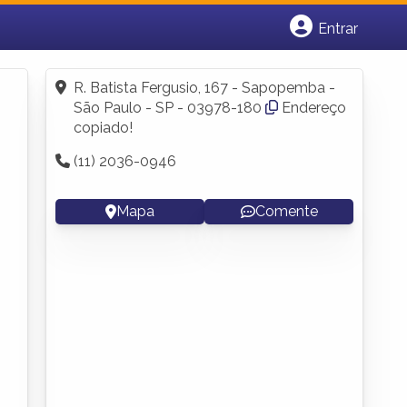
Entrar
Cadastrar empresa
Fazer login
R. Batista Fergusio, 167 - Sapopemba -
Criar conta
São Paulo - SP - 03978-180
Endereço
copiado!
(11) 2036-0946
Mapa
Comente