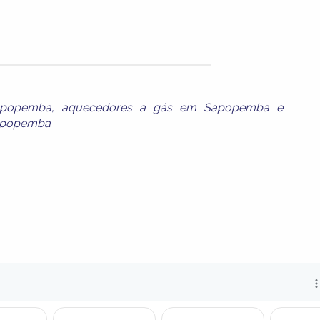
apopemba
,
aquecedores a gás em Sapopemba
e
Sapopemba