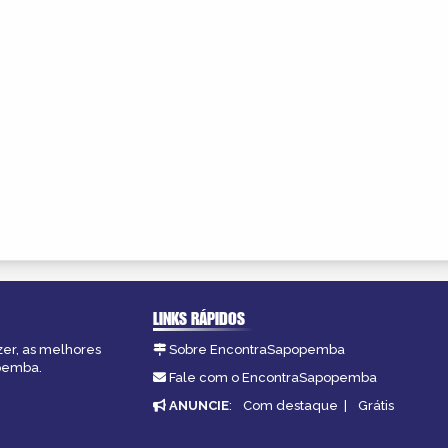
LINKS RÁPIDOS
zer, as melhores
Sobre EncontraSapopemba
opemba.
Fale com o EncontraSapopemba
ANUNCIE
:
Com destaque
|
Grátis