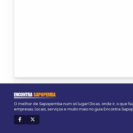
ENCONTRA
SAPOPEMBA
O melhor de Sapopemba num só lugar! Dicas, onde ir, o que fa
empresas, locais, serviços e muito mais no guia Encontra Sap