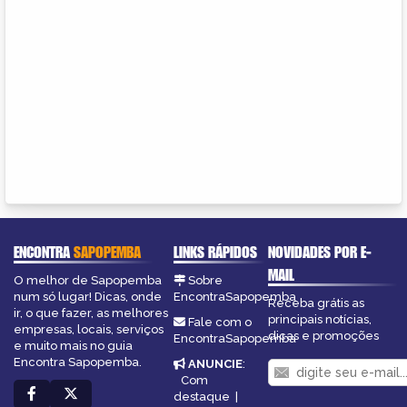
ENCONTRA
SAPOPEMBA
LINKS RÁPIDOS
NOVIDADES POR E-
MAIL
O melhor de Sapopemba
Sobre
num só lugar! Dicas, onde
EncontraSapopemba
Receba grátis as
ir, o que fazer, as melhores
principais notícias,
Fale com o
empresas, locais, serviços
dicas e promoções
EncontraSapopemba
e muito mais no guia
Encontra Sapopemba.
ANUNCIE
:
Com
destaque
|