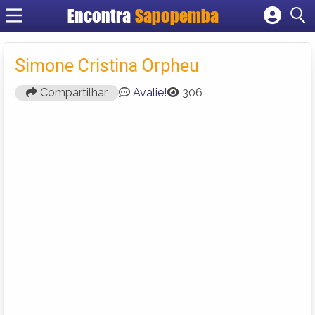
Encontra
Sapopemba
Cadastrar empresa
Fazer login
Simone Cristina Orpheu
Criar conta
Compartilhar
Avalie!
306