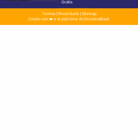
Grátis
Termos
|
Privacidade
|
Sitemap
Criado com ❤️ e ☕ pelo time do EncontraBrasil