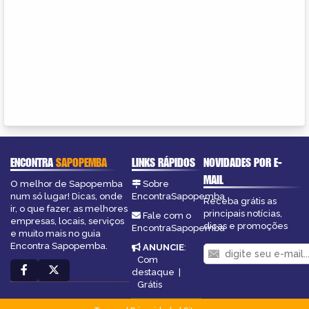
ENCONTRA
SAPOPEMBA
LINKS RÁPIDOS
NOVIDADES POR E-
MAIL
O melhor de Sapopemba
Sobre
num só lugar! Dicas, onde
EncontraSapopemba
Receba grátis as
ir, o que fazer, as melhores
principais notícias,
Fale com o
empresas, locais, serviços
dicas e promoções
EncontraSapopemba
e muito mais no guia
Encontra Sapopemba.
ANUNCIE
:
Com
destaque
|
Grátis