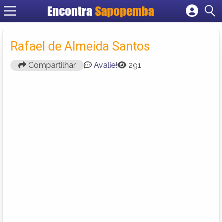
Encontra
Sapopemba
Cadastrar empresa
Fazer login
Rafael de Almeida Santos
Criar conta
Compartilhar
Avalie!
291