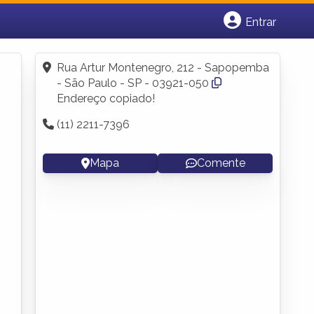
Entrar
Cadastrar empresa
Fazer login
Rua Artur Montenegro, 212 - Sapopemba
Criar conta
- São Paulo - SP - 03921-050
Endereço copiado!
(11) 2211-7396
Mapa
Comente