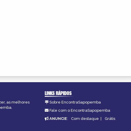
LINKS RÁPIDOS
zer, as melhores
Sobre EncontraSapopemba
opemba.
Fale com o EncontraSapopemba
ANUNCIE
:
Com destaque
|
Grátis