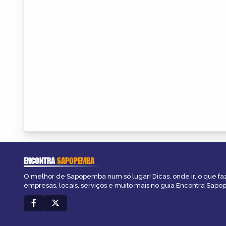
ENCONTRA
SAPOPEMBA
O melhor de Sapopemba num só lugar! Dicas, onde ir, o que fa
empresas, locais, serviços e muito mais no guia Encontra Sap