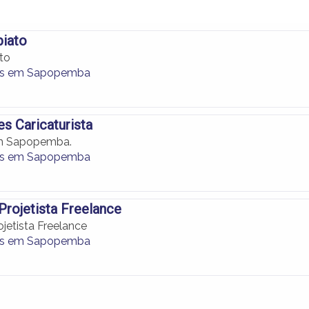
biato
to
as em Sapopemba
es Caricaturista
m Sapopemba.
as em Sapopemba
Projetista Freelance
jetista Freelance
as em Sapopemba