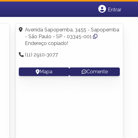
Entrar
Cadastrar empresa
Fazer login
Avenida Sapopemba, 3455 - Sapopemba
Criar conta
- São Paulo - SP - 03345-001
Endereço copiado!
(11) 2910-3077
Mapa
Comente