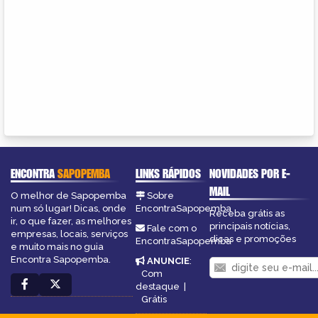
ENCONTRA
SAPOPEMBA
LINKS RÁPIDOS
NOVIDADES POR E-
MAIL
O melhor de Sapopemba
Sobre
num só lugar! Dicas, onde
EncontraSapopemba
Receba grátis as
ir, o que fazer, as melhores
principais notícias,
Fale com o
empresas, locais, serviços
dicas e promoções
EncontraSapopemba
e muito mais no guia
Encontra Sapopemba.
ANUNCIE
:
Com
destaque
|
Grátis