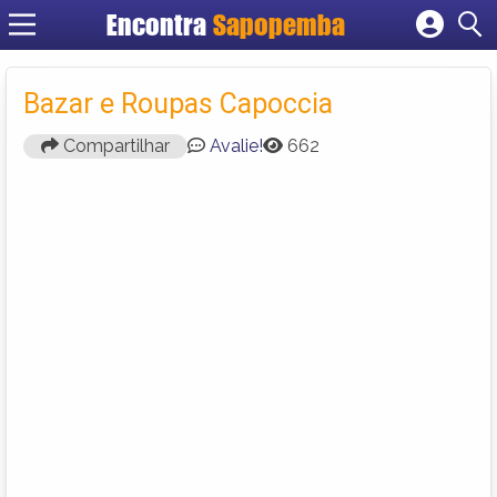
Encontra
Sapopemba
Cadastrar empresa
Fazer login
Bazar e Roupas Capoccia
Criar conta
Compartilhar
Avalie!
662