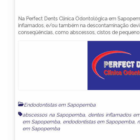
Na Perfect Dents Clínica Odontológica em Sapope
inflamados, e/ou também na descontaminação devido
conseqüências, como abscessos, cistos de pequeno e
Endodontistas em Sapopemba
abscessos na Sapopemba
,
dentes inflamados 
em Sapopemba
,
endodontistas em Sapopemba
,
n
em Sapopemba