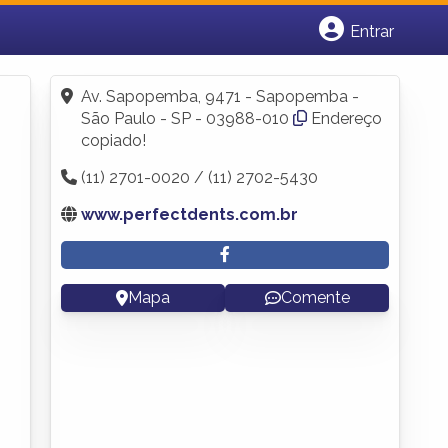
Entrar
Cadastrar empresa
Fazer login
Av. Sapopemba, 9471 - Sapopemba -
Criar conta
São Paulo - SP - 03988-010
Endereço
copiado!
(11) 2701-0020 / (11) 2702-5430
www.perfectdents.com.br
Mapa
Comente