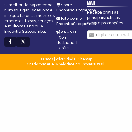
MAIL
O melhor de Sapopemba
Sobre
num só lugar! Dicas, onde
EncontraSapopemba
Receba grátis as
ir, o que fazer, as melhores
principais notícias,
Fale com o
empresas, locais, serviços
dicas e promoções
EncontraSapopemba
e muito mais no guia
Encontra Sapopemba.
ANUNCIE
:
Com
destaque
|
Grátis
Termos
|
Privacidade
|
Sitemap
Criado com ❤️ e ☕ pelo time do EncontraBrasil