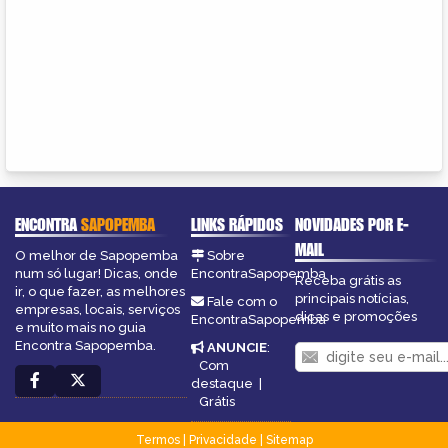
ENCONTRA
SAPOPEMBA
LINKS RÁPIDOS
NOVIDADES POR E-
MAIL
O melhor de Sapopemba
Sobre
num só lugar! Dicas, onde
EncontraSapopemba
Receba grátis as
ir, o que fazer, as melhores
principais notícias,
Fale com o
empresas, locais, serviços
dicas e promoções
EncontraSapopemba
e muito mais no guia
Encontra Sapopemba.
ANUNCIE
:
Com
destaque
|
Grátis
Termos
|
Privacidade
|
Sitemap