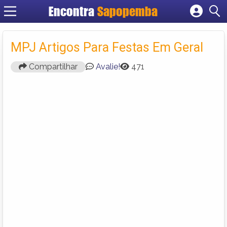
Encontra
Sapopemba
Cadastrar empresa
Fazer login
MPJ Artigos Para Festas Em Geral
Criar conta
Compartilhar
Avalie!
471