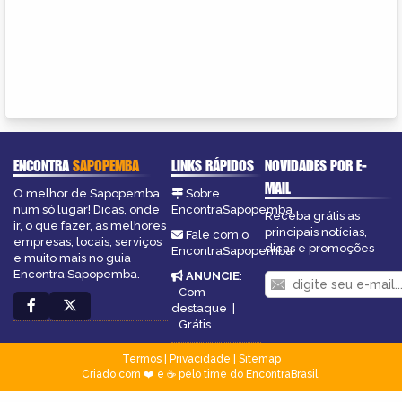
ENCONTRA
SAPOPEMBA
LINKS RÁPIDOS
NOVIDADES POR E-
MAIL
O melhor de Sapopemba
Sobre
num só lugar! Dicas, onde
EncontraSapopemba
Receba grátis as
ir, o que fazer, as melhores
principais notícias,
Fale com o
empresas, locais, serviços
dicas e promoções
EncontraSapopemba
e muito mais no guia
Encontra Sapopemba.
ANUNCIE
:
Com
destaque
|
Grátis
Termos
|
Privacidade
|
Sitemap
Criado com ❤️ e ☕ pelo time do EncontraBrasil