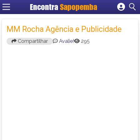
Encontra
Sapopemba
Cadastrar empresa
Fazer login
MM Rocha Agência e Publicidade
Criar conta
Compartilhar
Avalie!
295