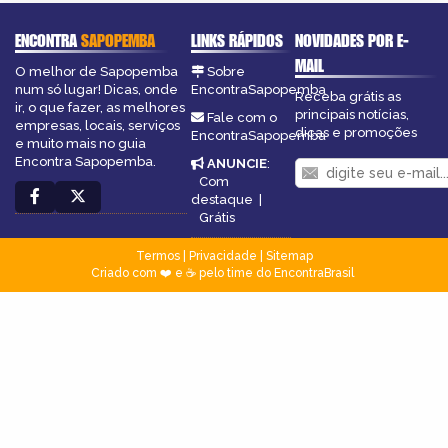
ENCONTRA
SAPOPEMBA
LINKS RÁPIDOS
NOVIDADES POR E-
MAIL
O melhor de Sapopemba
Sobre
num só lugar! Dicas, onde
EncontraSapopemba
Receba grátis as
ir, o que fazer, as melhores
principais notícias,
Fale com o
empresas, locais, serviços
dicas e promoções
EncontraSapopemba
e muito mais no guia
Encontra Sapopemba.
ANUNCIE
:
Com
destaque
|
Grátis
Termos
|
Privacidade
|
Sitemap
Criado com ❤️ e ☕ pelo time do EncontraBrasil