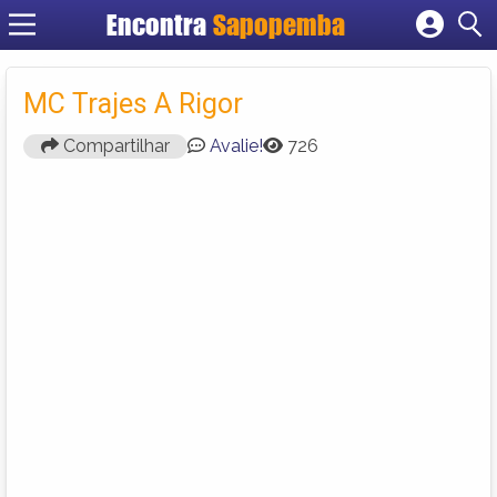
Encontra
Sapopemba
Cadastrar empresa
Fazer login
MC Trajes A Rigor
Criar conta
Compartilhar
Avalie!
726