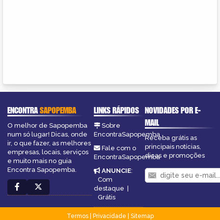
ENCONTRA
SAPOPEMBA
LINKS RÁPIDOS
NOVIDADES POR E-
MAIL
O melhor de Sapopemba
Sobre
num só lugar! Dicas, onde
EncontraSapopemba
Receba grátis as
ir, o que fazer, as melhores
principais notícias,
Fale com o
empresas, locais, serviços
dicas e promoções
EncontraSapopemba
e muito mais no guia
Encontra Sapopemba.
ANUNCIE
:
Com
destaque
|
Grátis
Termos
|
Privacidade
|
Sitemap