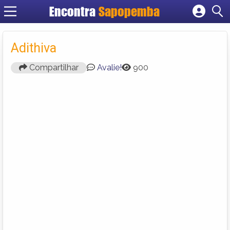
Encontra
Sapopemba
Cadastrar empresa
Fazer login
Adithiva
Criar conta
Compartilhar
Avalie!
900