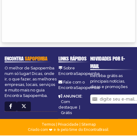
ENCONTRA
SAPOPEMBA
LINKS RÁPIDOS
NOVIDADES POR E-
MAIL
O melhor de Sapopemba
Sobre
num só lugar! Dicas, onde
EncontraSapopemba
Receba grátis as
ir, o que fazer, as melhores
principais notícias,
Fale com o
empresas, locais, serviços
dicas e promoções
EncontraSapopemba
e muito mais no guia
Encontra Sapopemba.
ANUNCIE
:
Com
destaque
|
Grátis
Termos
|
Privacidade
|
Sitemap
Criado com ❤️ e ☕ pelo time do EncontraBrasil