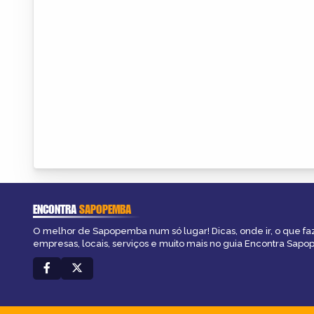
ENCONTRA
SAPOPEMBA
O melhor de Sapopemba num só lugar! Dicas, onde ir, o que fa
empresas, locais, serviços e muito mais no guia Encontra Sap