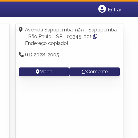
Entrar
Cadastrar empresa
Fazer login
Avenida Sapopemba, 929 - Sapopemba
Criar conta
- São Paulo - SP - 03345-001
Endereço copiado!
(11) 2028-2005
Mapa
Comente