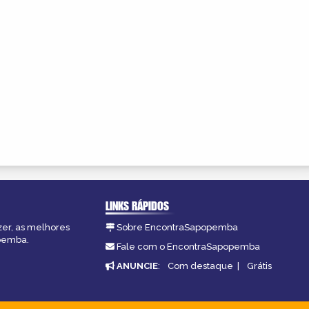
LINKS RÁPIDOS
zer, as melhores
Sobre EncontraSapopemba
opemba.
Fale com o EncontraSapopemba
ANUNCIE
:
Com destaque
|
Grátis