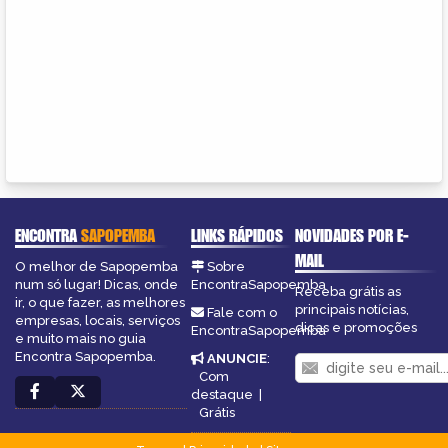
ENCONTRA
SAPOPEMBA
LINKS RÁPIDOS
NOVIDADES POR E-
MAIL
O melhor de Sapopemba
Sobre
num só lugar! Dicas, onde
EncontraSapopemba
Receba grátis as
ir, o que fazer, as melhores
principais notícias,
Fale com o
empresas, locais, serviços
dicas e promoções
EncontraSapopemba
e muito mais no guia
Encontra Sapopemba.
ANUNCIE
:
Com
destaque
|
Grátis