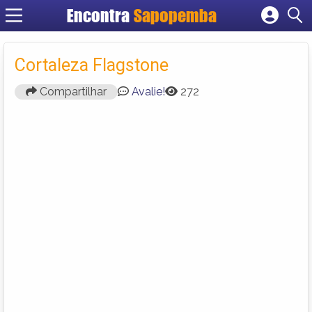
Encontra
Sapopemba
Cadastrar empresa
Fazer login
Cortaleza Flagstone
Criar conta
Compartilhar
Avalie!
272