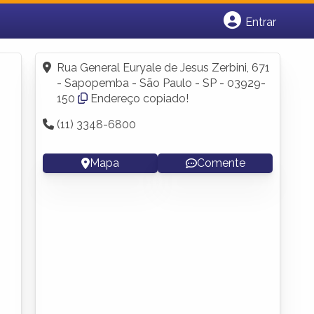
Entrar
Cadastrar empresa
Fazer login
Rua General Euryale de Jesus Zerbini, 671
Criar conta
- Sapopemba - São Paulo - SP - 03929-
150
Endereço copiado!
(11) 3348-6800
Mapa
Comente