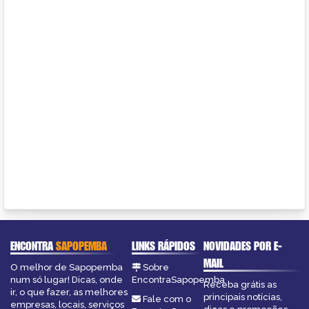
ENCONTRA
SAPOPEMBA
LINKS RÁPIDOS
NOVIDADES POR E-
MAIL
O melhor de Sapopemba
Sobre
num só lugar! Dicas, onde
EncontraSapopemba
Receba grátis as
ir, o que fazer, as melhores
principais notícias,
Fale com o
empresas, locais, serviços