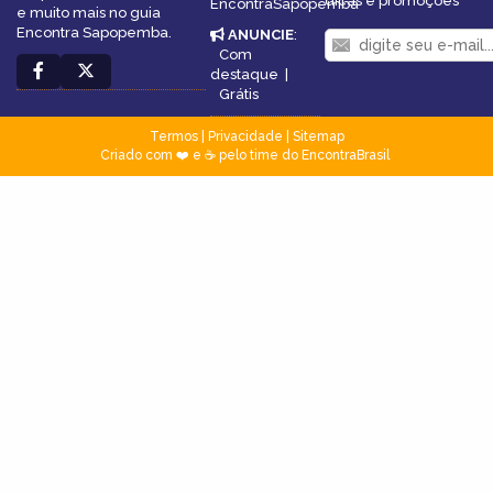
dicas e promoções
EncontraSapopemba
e muito mais no guia
Encontra Sapopemba.
ANUNCIE
:
Com
destaque
|
Grátis
Termos
|
Privacidade
|
Sitemap
Criado com ❤️ e ☕ pelo time do EncontraBrasil