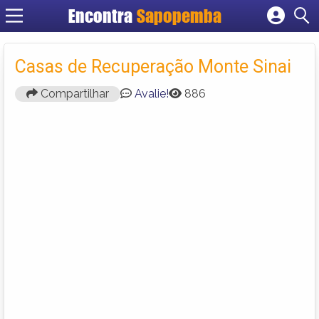
Encontra
Sapopemba
Cadastrar empresa
Fazer login
Casas de Recuperação Monte Sinai
Criar conta
Compartilhar
Avalie!
886