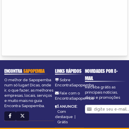
ENCONTRA
SAPOPEMBA
LINKS RÁPIDOS
NOVIDADES POR E-
MAIL
O melhor de Sapopemba
Sobre
num só lugar! Dicas, onde
EncontraSapopemba
Receba grátis as
ir, o que fazer, as melhores
principais notícias,
Fale com o
empresas, locais, serviços
dicas e promoções
EncontraSapopemba
e muito mais no guia
Encontra Sapopemba.
ANUNCIE
:
Com
destaque
|
Grátis