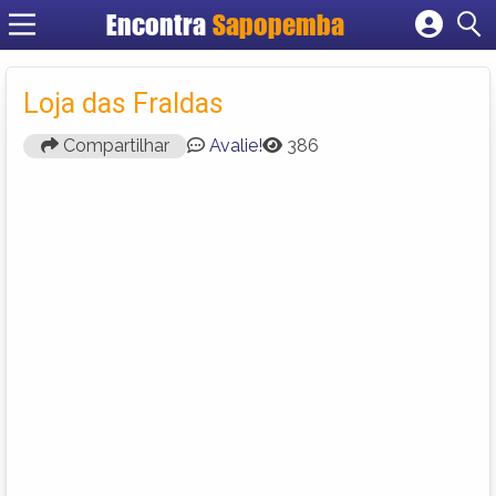
Encontra
Sapopemba
Cadastrar empresa
Fazer login
Loja das Fraldas
Criar conta
Compartilhar
Avalie!
386