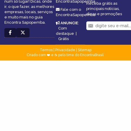
num só lugar! Dicas, onde
EncontraSapopemba
Receba grátis as
ir, o que fazer, as melhores
principais notícias,
Fale com o
empresas, locais, serviços
dicas e promoções
EncontraSapopemba
e muito mais no guia
Encontra Sapopemba.
ANUNCIE
:
Com
destaque
|
Grátis
Termos
|
Privacidade
|
Sitemap
Criado com ❤️ e ☕ pelo time do EncontraBrasil