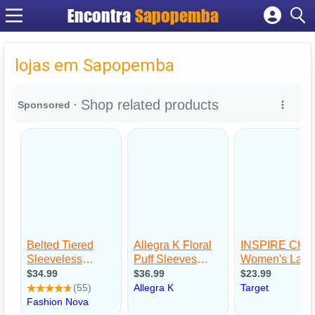
Encontra
Sapopemba
Cadastrar empresa
Fazer login
lojas em Sapopemba
Criar conta