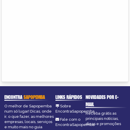
ENCONTRA
SAPOPEMBA
LINKS RÁPIDOS
NOVIDADES POR E-
MAIL
O melhor de Sapopemba
Sobre
num só lugar! Dicas, onde
EncontraSapopemba
Receba grátis as
ir, o que fazer, as melhores
principais notícias,
Fale com o
empresas, locais, serviços
dicas e promoções
EncontraSapopemba
e muito mais no guia