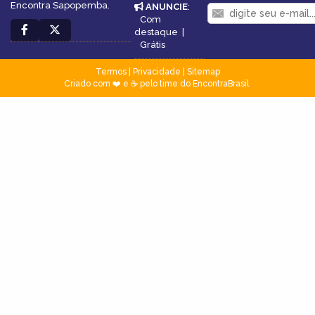
Encontra Sapopemba.
ANUNCIE
:
Com
destaque
|
Grátis
Termos
|
Privacidade
|
Sitemap
Criado com ❤️ e ☕ pelo time do EncontraBrasil