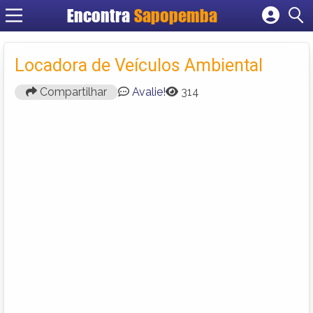
Encontra
Sapopemba
Cadastrar empresa
Fazer login
Locadora de Veículos Ambiental
Criar conta
Compartilhar
Avalie!
314