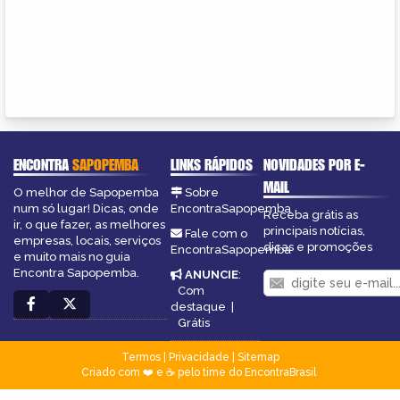
ENCONTRA
SAPOPEMBA
LINKS RÁPIDOS
NOVIDADES POR E-
MAIL
O melhor de Sapopemba
Sobre
num só lugar! Dicas, onde
EncontraSapopemba
Receba grátis as
ir, o que fazer, as melhores
principais notícias,
Fale com o
empresas, locais, serviços
dicas e promoções
EncontraSapopemba
e muito mais no guia
Encontra Sapopemba.
ANUNCIE
:
Com
destaque
|
Grátis
Termos
|
Privacidade
|
Sitemap
Criado com ❤️ e ☕ pelo time do EncontraBrasil