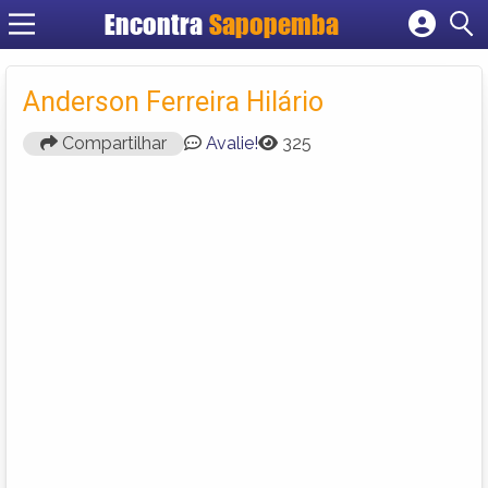
Encontra
Sapopemba
Cadastrar empresa
Fazer login
Anderson Ferreira Hilário
Criar conta
Compartilhar
Avalie!
325