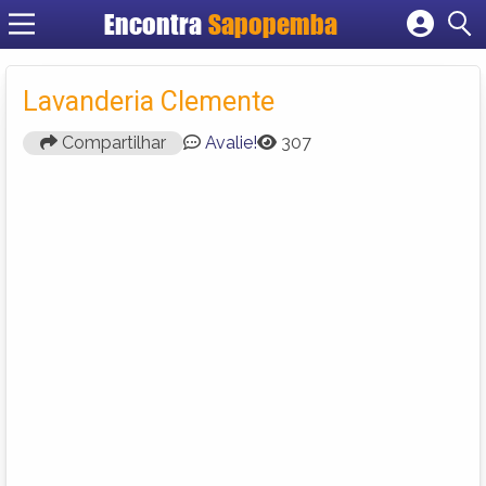
Encontra
Sapopemba
Cadastrar empresa
Fazer login
Lavanderia Clemente
Criar conta
Compartilhar
Avalie!
307