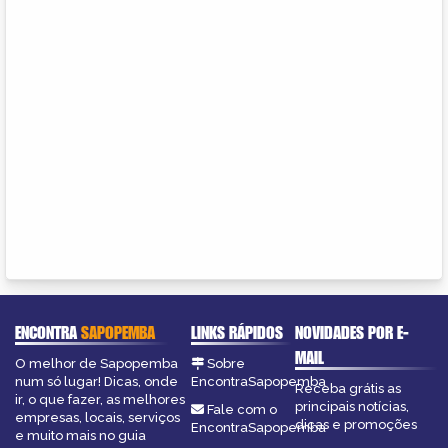
ENCONTRA
SAPOPEMBA
LINKS RÁPIDOS
NOVIDADES POR E-
MAIL
O melhor de Sapopemba
Sobre
num só lugar! Dicas, onde
EncontraSapopemba
Receba grátis as
ir, o que fazer, as melhores
principais notícias,
Fale com o
empresas, locais, serviços
dicas e promoções
EncontraSapopemba
e muito mais no guia