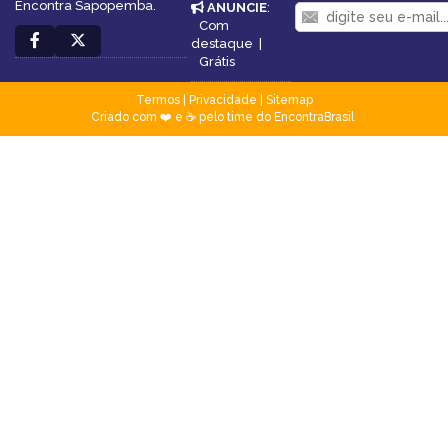
Encontra Sapopemba.
ANUNCIE
:
Com
destaque
|
Grátis
Termos
|
Privacidade
|
Sitemap
Criado com ❤️ e ☕ pelo time do EncontraBrasil