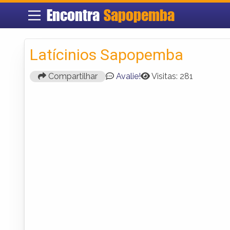
Encontra
Sapopemba
Latícinios Sapopemba
Compartilhar
Avalie!
Visitas: 281