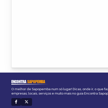
ENCONTRA
SAPOPEMBA
O melhor de Sapopemba num só lugar! Dicas, onde ir, o que fa
empresas, locais, serviços e muito mais no guia Encontra Sap