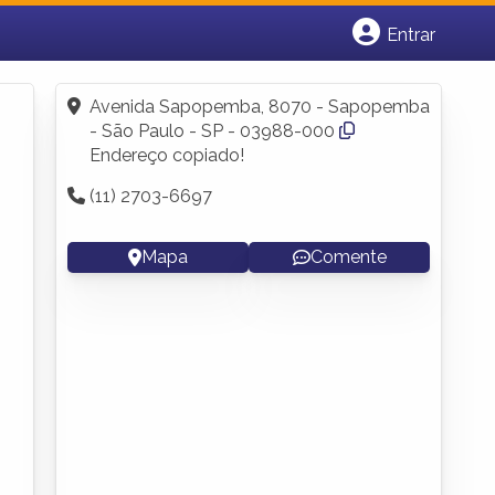
Entrar
Cadastrar empresa
Fazer login
Avenida Sapopemba, 8070 - Sapopemba
Criar conta
- São Paulo - SP - 03988-000
Endereço copiado!
(11) 2703-6697
Mapa
Comente