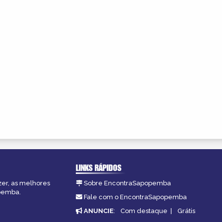
LINKS RÁPIDOS
zer, as melhores
Sobre EncontraSapopemba
opemba.
Fale com o EncontraSapopemba
ANUNCIE
:
Com destaque
|
Grátis