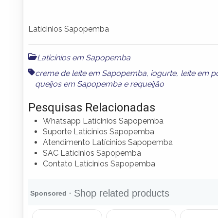
Latícinios Sapopemba
Laticínios em Sapopemba
creme de leite em Sapopemba
,
iogurte
,
leite em 
queijos em Sapopemba
e
requeijão
Pesquisas Relacionadas
Whatsapp Latícinios Sapopemba
Suporte Latícinios Sapopemba
Atendimento Latícinios Sapopemba
SAC Latícinios Sapopemba
Contato Latícinios Sapopemba