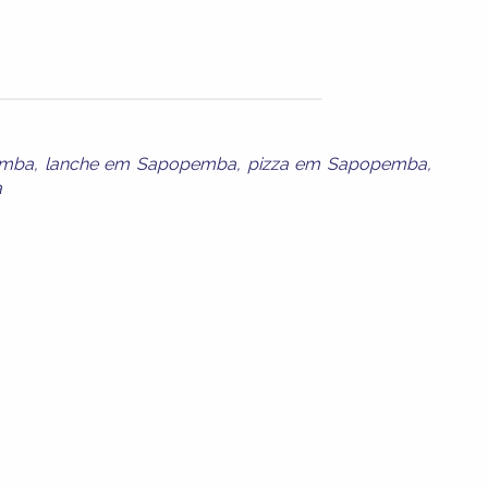
emba
,
lanche em Sapopemba
,
pizza em Sapopemba
,
a