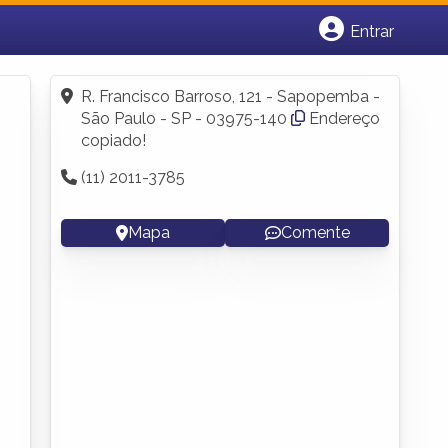
Entrar
Cadastrar empresa
Fazer login
R. Francisco Barroso, 121 - Sapopemba -
Criar conta
São Paulo - SP - 03975-140
Endereço
copiado!
(11) 2011-3785
Mapa
Comente