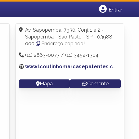
Entrar
Cadastrar empresa
Fazer login
Av. Sapopemba, 7930, Conj. 1 e 2 -
Criar conta
Sapopemba - São Paulo - SP - 03988-
000
Endereço copiado!
(11) 2863-0077 / (11) 3452-1304
www.lcoutinhomarcasepatentes.com.br
Mapa
Comente