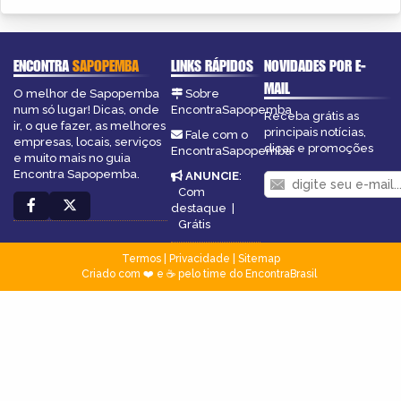
ENCONTRA
SAPOPEMBA
LINKS RÁPIDOS
NOVIDADES POR E-
MAIL
O melhor de Sapopemba
Sobre
num só lugar! Dicas, onde
EncontraSapopemba
Receba grátis as
ir, o que fazer, as melhores
principais notícias,
Fale com o
empresas, locais, serviços
dicas e promoções
EncontraSapopemba
e muito mais no guia
Encontra Sapopemba.
ANUNCIE
:
Com
destaque
|
Grátis
Termos
|
Privacidade
|
Sitemap
Criado com ❤️ e ☕ pelo time do EncontraBrasil