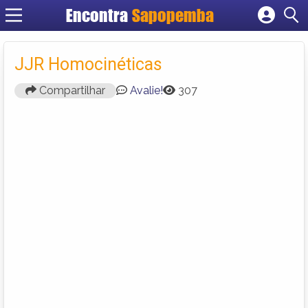
Encontra
Sapopemba
Cadastrar empresa
Fazer login
JJR Homocinéticas
Criar conta
Compartilhar
Avalie!
307