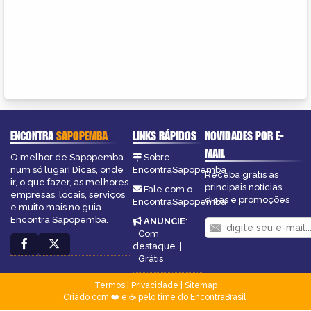
ENCONTRA
SAPOPEMBA
LINKS RÁPIDOS
NOVIDADES POR E-
MAIL
O melhor de Sapopemba
Sobre
num só lugar! Dicas, onde
EncontraSapopemba
Receba grátis as
ir, o que fazer, as melhores
principais notícias,
Fale com o
empresas, locais, serviços
dicas e promoções
EncontraSapopemba
e muito mais no guia
Encontra Sapopemba.
ANUNCIE
:
Com
destaque
|
Grátis
Termos
|
Privacidade
|
Sitemap
Criado com ❤️ e ☕ pelo time do EncontraBrasil