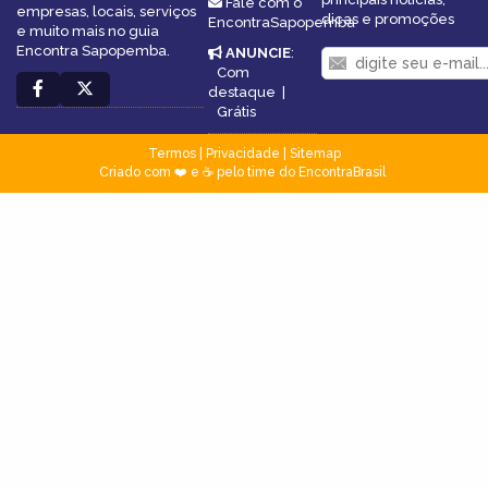
Fale com o
empresas, locais, serviços
dicas e promoções
EncontraSapopemba
e muito mais no guia
Encontra Sapopemba.
ANUNCIE
:
Com
destaque
|
Grátis
Termos
|
Privacidade
|
Sitemap
Criado com ❤️ e ☕ pelo time do EncontraBrasil