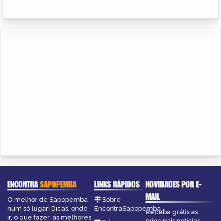
ENCONTRA
SAPOPEMBA
LINKS RÁPIDOS
NOVIDADES POR E-
MAIL
O melhor de Sapopemba
Sobre
num só lugar! Dicas, onde
EncontraSapopemba
Receba grátis as
ir, o que fazer, as melhores
principais notícias,