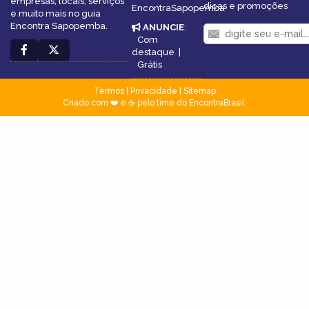
empresas, locais, serviços
dicas e promoções
EncontraSapopemba
e muito mais no guia
Encontra Sapopemba.
ANUNCIE
:
Com
destaque
|
Grátis
Termos
|
Privacidade
|
Sitemap
Criado com ❤️ e ☕ pelo time do EncontraBrasil