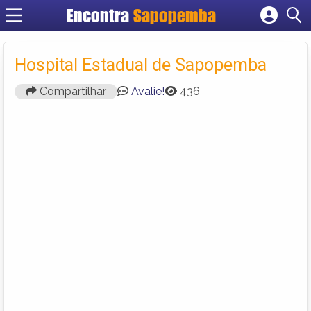
Encontra
Sapopemba
Cadastrar empresa
Fazer login
Hospital Estadual de Sapopemba
Criar conta
Compartilhar
Avalie!
436