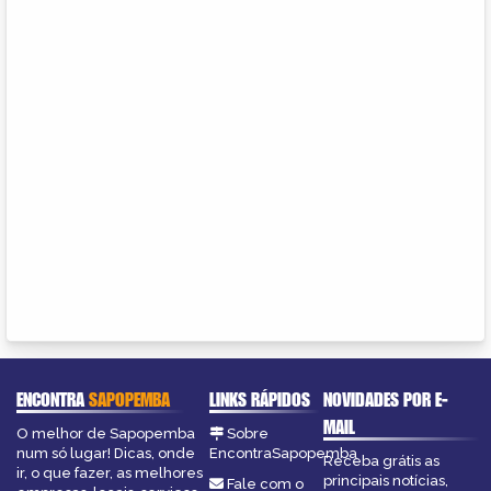
ENCONTRA
SAPOPEMBA
LINKS RÁPIDOS
NOVIDADES POR E-
MAIL
O melhor de Sapopemba
Sobre
num só lugar! Dicas, onde
EncontraSapopemba
Receba grátis as
ir, o que fazer, as melhores
principais notícias,
Fale com o