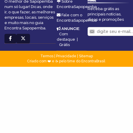
O melhor de Sapopemba
Sobre
num só lugar! Dicas, onde
EncontraSapopemba
Receba grátis as
ir, o que fazer, as melhores
principais notícias,
Fale com o
empresas, locais, serviços
dicas e promoções
EncontraSapopemba
e muito mais no guia
Encontra Sapopemba.
ANUNCIE
:
Com
destaque
|
Grátis
Termos
|
Privacidade
|
Sitemap
Criado com ❤️ e ☕ pelo time do EncontraBrasil