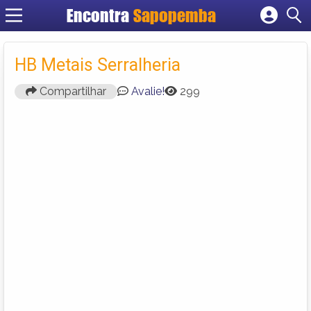
Encontra
Sapopemba
Cadastrar empresa
Fazer login
HB Metais Serralheria
Criar conta
Compartilhar
Avalie!
299