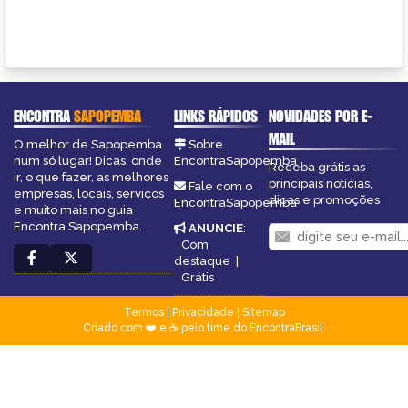
ENCONTRA
SAPOPEMBA
LINKS RÁPIDOS
NOVIDADES POR E-
MAIL
O melhor de Sapopemba
Sobre
num só lugar! Dicas, onde
EncontraSapopemba
Receba grátis as
ir, o que fazer, as melhores
principais notícias,
Fale com o
empresas, locais, serviços
dicas e promoções
EncontraSapopemba
e muito mais no guia
Encontra Sapopemba.
ANUNCIE
:
Com
destaque
|
Grátis
Termos
|
Privacidade
|
Sitemap
Criado com ❤️ e ☕ pelo time do EncontraBrasil