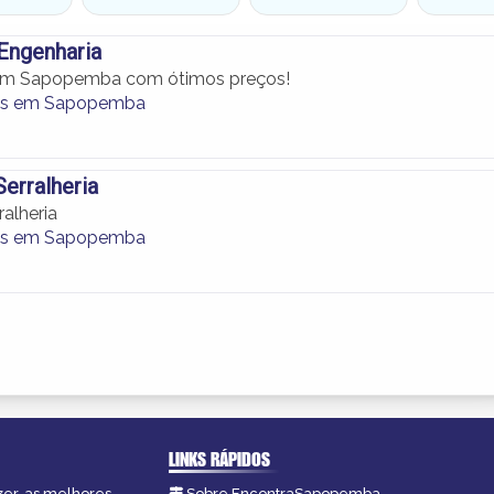
Engenharia
em Sapopemba com ótimos preços!
os em Sapopemba
erralheria
alheria
os em Sapopemba
LINKS RÁPIDOS
zer, as melhores
Sobre EncontraSapopemba