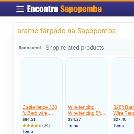
Encontra
Sapopemba
arame farpado na Sapopemba