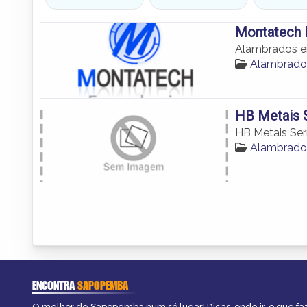
Montatech 
Alambrados 
Alambrad
HB Metais S
HB Metais Serr
Alambrad
ENCONTRA
SAPOPEMBA
O melhor de Sapopemba num só lugar! Dicas, onde ir, o que fa