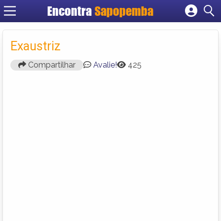
Encontra
Sapopemba
Cadastrar empresa
Fazer login
Exaustriz
Criar conta
Compartilhar
Avalie!
425