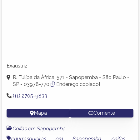
Exaustriz
R. Tulípa da África, 571 - Sapopemba - São Paulo -
SP - 03978-770
Endereço copiado!
(11) 2705-9833
Mapa
Comente
Coifas em Sapopemba
churrasqueiras em Sapopemba
,
coifas