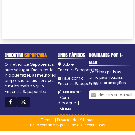
ENCONTRA
SAPOPEMBA
LINKS RÁPIDOS
NOVIDADES POR E-
MAIL
O melhor de Sapopemba
Sobre
num só lugar! Dicas, onde
EncontraSapopemba
Receba grátis as
ir, o que fazer, as melhores
principais notícias,
Fale com o
empresas, locais, serviços
dicas e promoções
EncontraSapopemba
e muito mais no guia
Encontra Sapopemba.
ANUNCIE
:
Com
destaque
|
Grátis
Termos
|
Privacidade
|
Sitemap
Criado com ❤️ e ☕ pelo time do EncontraBrasil