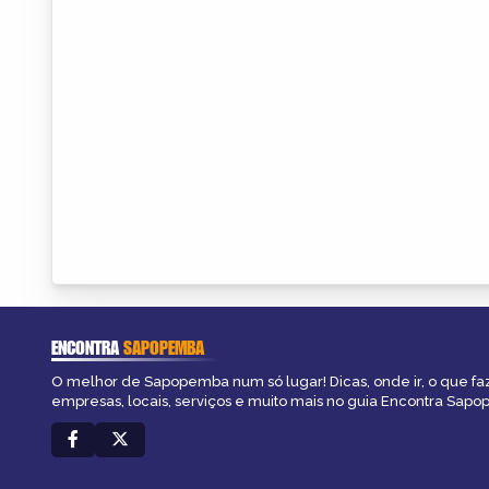
ENCONTRA
SAPOPEMBA
O melhor de Sapopemba num só lugar! Dicas, onde ir, o que fa
empresas, locais, serviços e muito mais no guia Encontra Sap