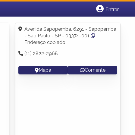
Entrar
Cadastrar empresa
Fazer login
Avenida Sapopemba, 6291 - Sapopemba
Criar conta
- São Paulo - SP - 03374-001
Endereço copiado!
(11) 2822-2968
Mapa
Comente